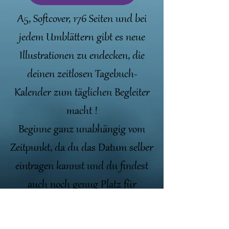
A5, Softcover, 176 Seiten und bei
jedem Umblättern gibt es neue
Illustrationen zu endecken, die
deinen zeitlosen Tagebuch-
Kalender zum täglichen Begleiter
macht !
Beginne ganz unabhängig vom
Zeitpunkt, da du das Datum selber
eintragen kannst und du findest
auch noch genug Platz für
Notizen, Do To, Geburtstagsliste,
uvm...